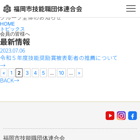
トピックス
福岡市技能職団体連合会
グループ全体のお知らせ
HOME
トピックス
会員の皆様へ
最新情報
2023.07.06
令和５年度技能奨励賞被表彰者の推薦について
→
«
1
2
3
4
5
...
10
...
»
BACK
→
福岡市技能職団体連合会